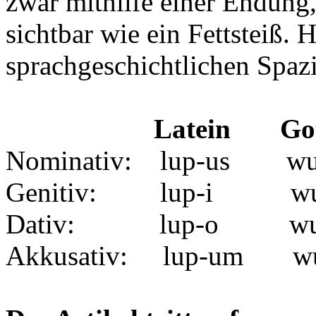
zwar mithilfe einer Endung, 
sichtbar wie ein Fettsteiß.
sprachgeschichtlichen Spaz
Latein
Go
Nominativ: lup-us
w
Genitiv:
lup-i wulf
Dativ: lup-o wu
Akkusativ:
lup-um
wu