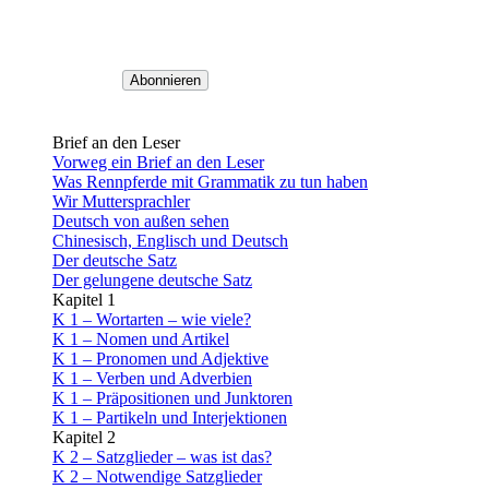
Brief an den Leser
Vorweg ein Brief an den Leser
Was Rennpferde mit Grammatik zu tun haben
Wir Muttersprachler
Deutsch von außen sehen
Chinesisch, Englisch und Deutsch
Der deutsche Satz
Der gelungene deutsche Satz
Kapitel 1
K 1 – Wortarten – wie viele?
K 1 – Nomen und Artikel
K 1 – Pronomen und Adjektive
K 1 – Verben und Adverbien
K 1 – Präpositionen und Junktoren
K 1 – Partikeln und Interjektionen
Kapitel 2
K 2 – Satzglieder – was ist das?
K 2 – Notwendige Satzglieder