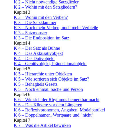
K 2 – Nicht notwendige Satzglieder
K 2 – Wohin mit den Satzgliedern?
Kapitel 3
K 3 – Wohin mit den Verben?
K 3 – Die Satzklammer
K 3 – Noch mehr Verben, noch mehr Verbteile
K 3 – Satzmonster
K 3 – Die Endposition im Satz
Kapitel 4
K 4 – Der Satz als Bühne
K 4 – Das Akkusativobjekt
K 4 – Das Dativobjekt
K 4 – Genitivobjekt, Präpositionalobjekt
Kapitel 5
K 5 – Hierarchie unter Objekten
K 5 – Wie sortieren sich Objekte im Satz?
K 5 – Behaghels Gesetz
K 5 – Noch einmal: Sache und Person
Kapitel 6
K 6 – Wie sich der Rhythmus bemerkbar macht
K 6 – Das Kürzere vor dem Längeren
K 6 – Reflexivpronomen, Angaben, Modalpartikel
K 6 – Doppelnamen, Wortpaare und "nicht"
Kapitel 7
K 7 – Was die Artikel bewirken