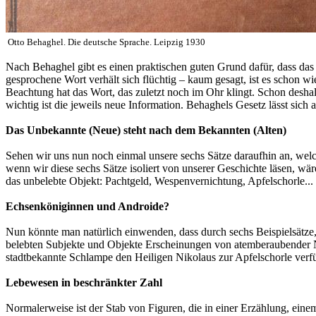
Otto Behaghel. Die deutsche Sprache. Leipzig 1930
Nach Behaghel gibt es einen praktischen guten Grund dafür, dass das
gesprochene Wort verhält sich flüchtig – kaum gesagt, ist es schon w
Beachtung hat das Wort, das zuletzt noch im Ohr klingt. Schon deshalb
wichtig ist die jeweils neue Information. Behaghels Gesetz lässt sich
Das Unbekannte (Neue) steht nach dem Bekannten (Alten)
Sehen wir uns nun noch einmal unsere sechs Sätze daraufhin an, welch
wenn wir diese sechs Sätze isoliert von unserer Geschichte läsen, w
das unbelebte Objekt: Pachtgeld, Wespenvernichtung, Apfelschorle...
Echsenköniginnen und Androide?
Nun könnte man natürlich einwenden, dass durch sechs Beispielsätze, 
belebten Subjekte und Objekte Erscheinungen von atemberaubender Ne
stadtbekannte Schlampe den Heiligen Nikolaus zur Apfelschorle verfüh
Lebewesen in beschränkter Zahl
Normalerweise ist der Stab von Figuren, die in einer Erzählung, eine