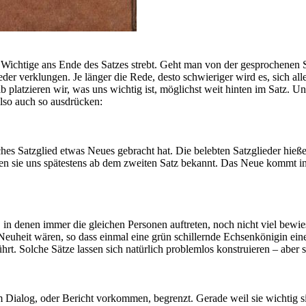
 Wichtige ans Ende des Satzes strebt. Geht man von der gesprochenen S
ieder verklungen. Je länger die Rede, desto schwieriger wird es, sich a
 platzieren wir, was uns wichtig ist, möglichst weit hinten im Satz.
Unw
 also auch so ausdrücken:
es Satzglied etwas Neues gebracht hat. Die belebten Satzglieder hießen
ären sie uns spätestens ab dem zweiten Satz bekannt. Das Neue kommt in
in denen immer die gleichen Personen auftreten, noch nicht viel bewies
uheit wären, so dass einmal eine grün schillernde Echsenkönigin ein
rt. Solche Sätze lassen sich natürlich problemlos konstruieren – aber 
m Dialog, oder Bericht vorkommen, begrenzt. Gerade weil sie wichtig s