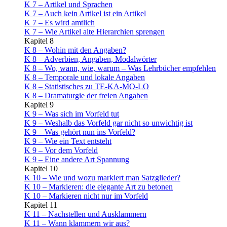
K 7 – Artikel und Sprachen
K 7 – Auch kein Artikel ist ein Artikel
K 7 – Es wird amtlich
K 7 – Wie Artikel alte Hierarchien sprengen
Kapitel 8
K 8 – Wohin mit den Angaben?
K 8 – Adverbien, Angaben, Modalwörter
K 8 – Wo, wann, wie, warum – Was Lehrbücher empfehlen
K 8 – Temporale und lokale Angaben
K 8 – Statistisches zu TE-KA-MO-LO
K 8 – Dramaturgie der freien Angaben
Kapitel 9
K 9 – Was sich im Vorfeld tut
K 9 – Weshalb das Vorfeld gar nicht so unwichtig ist
K 9 – Was gehört nun ins Vorfeld?
K 9 – Wie ein Text entsteht
K 9 – Vor dem Vorfeld
K 9 – Eine andere Art Spannung
Kapitel 10
K 10 – Wie und wozu markiert man Satzglieder?
K 10 – Markieren: die elegante Art zu betonen
K 10 – Markieren nicht nur im Vorfeld
Kapitel 11
K 11 – Nachstellen und Ausklammern
K 11 – Wann klammern wir aus?