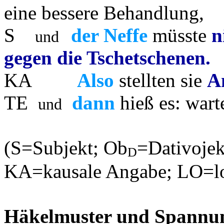
eine bessere Behandlung,
S
der Neffe
müsste
n
und
gegen die Tschetschenen.
KA
Also
stellten sie
A
TE
dann
hieß es: wart
und
(S=Subjekt; Ob
=Dativoje
D
KA=kausale Angabe; LO=lo
Häkelmuster und Spannu