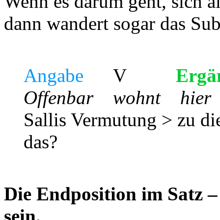
Wenn es darum geht, sich al
dann wandert sogar das Sub
Angabe
V
Ergä
Offenbar wohn
Sallis Vermutung > zu di
das?
Die Endposition im Satz –
sein.