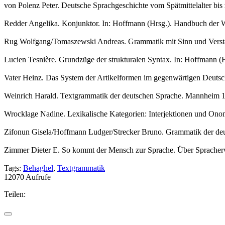
von Polenz Peter. Deutsche Sprachgeschichte vom Spätmittelalter bis 
Redder Angelika. Konjunktor. In: Hoffmann (Hrsg.). Handbuch der W
Rug Wolfgang/Tomaszewski Andreas. Grammatik mit Sinn und Verstan
Lucien
Tesnière. Grundzüge der strukturalen Syntax. In:
Hoffmann (H
Vater Heinz. Das System der Artikelformen im gegenwärtigen Deuts
Weinrich Harald. Textgrammatik der deutschen Sprache. Mannheim 
Wrocklage Nadine. Lexikalische Kategorien: Interjektionen und On
Zifonun Gisela/Hoffmann Ludger/Strecker Bruno. Grammatik der deu
Zimmer Dieter E. So kommt der Mensch zur Sprache. Über Spracher
Tags:
Behaghel
,
Textgrammatik
12070 Aufrufe
Teilen: