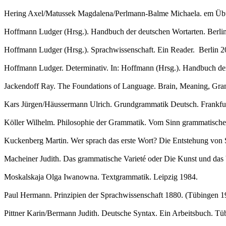
Hering Axel/Matussek Magdalena/Perlmann-Balme Michaela. em Übu
Hoffmann Ludger (Hrsg.). Handbuch der deutschen Wortarten. Berli
Hoffmann Ludger (Hrsg.). Sprachwissenschaft. Ein Reader. Berlin 2
Hoffmann Ludger. Determinativ. In: Hoffmann (Hrsg.). Handbuch der
Jackendoff Ray. The Foundations of Language. Brain, Meaning, Gr
Kars Jürgen/Häussermann Ulrich. Grundgrammatik Deutsch. Frankfur
Köller Wilhelm. Philosophie der Grammatik. Vom Sinn grammatischen
Kuckenberg Martin. Wer sprach das erste Wort? Die Entstehung von Sp
Macheiner Judith. Das grammatische Varieté oder Die Kunst und das 
Moskalskaja Olga Iwanowna. Textgrammatik. Leipzig 1984.
Paul Hermann. Prinzipien der Sprachwissenschaft 1880. (Tübingen 1
Pittner Karin/Bermann Judith. Deutsche Syntax. Ein Arbeitsbuch. Tü