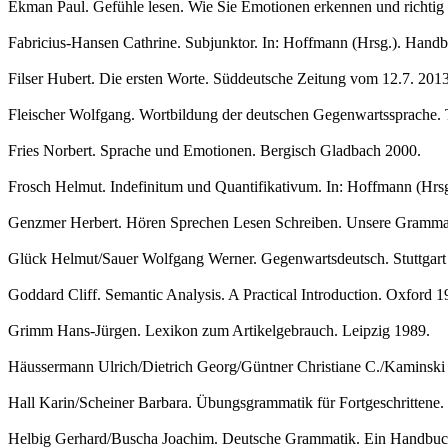
Ekman Paul. Gefühle lesen. Wie Sie Emotionen erkennen und richtig i
Fabricius-Hansen Cathrine. Subjunktor. In: Hoffmann (Hrsg.). Handb
Filser Hubert. Die ersten Worte. Süddeutsche Zeitung vom 12.7. 201
Fleischer Wolfgang. Wortbildung der deutschen Gegenwartssprache.
Fries Norbert. Sprache und Emotionen. Bergisch Gladbach 2000.
Frosch Helmut. Indefinitum und Quantifikativum. In: Hoffmann (Hrsg
Genzmer Herbert. Hören Sprechen Lesen Schreiben. Unsere Grammati
Glück Helmut/Sauer Wolfgang Werner. Gegenwartsdeutsch. Stuttgart
Goddard Cliff. Semantic Analysis. A Practical Introduction. Oxford 1
Grimm Hans-Jürgen. Lexikon zum Artikelgebrauch. Leipzig 1989.
Häussermann Ulrich/Dietrich Georg/Güntner Christiane C./Kaminski
Hall Karin/Scheiner Barbara. Übungsgrammatik für Fortgeschrittene.
Helbig Gerhard/Buscha Joachim. Deutsche Grammatik. Ein Handbuch 