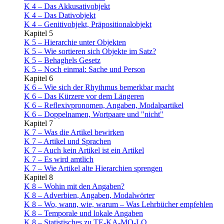
K 4 – Das Akkusativobjekt
K 4 – Das Dativobjekt
K 4 – Genitivobjekt, Präpositionalobjekt
Kapitel 5
K 5 – Hierarchie unter Objekten
K 5 – Wie sortieren sich Objekte im Satz?
K 5 – Behaghels Gesetz
K 5 – Noch einmal: Sache und Person
Kapitel 6
K 6 – Wie sich der Rhythmus bemerkbar macht
K 6 – Das Kürzere vor dem Längeren
K 6 – Reflexivpronomen, Angaben, Modalpartikel
K 6 – Doppelnamen, Wortpaare und "nicht"
Kapitel 7
K 7 – Was die Artikel bewirken
K 7 – Artikel und Sprachen
K 7 – Auch kein Artikel ist ein Artikel
K 7 – Es wird amtlich
K 7 – Wie Artikel alte Hierarchien sprengen
Kapitel 8
K 8 – Wohin mit den Angaben?
K 8 – Adverbien, Angaben, Modalwörter
K 8 – Wo, wann, wie, warum – Was Lehrbücher empfehlen
K 8 – Temporale und lokale Angaben
K 8 – Statistisches zu TE-KA-MO-LO