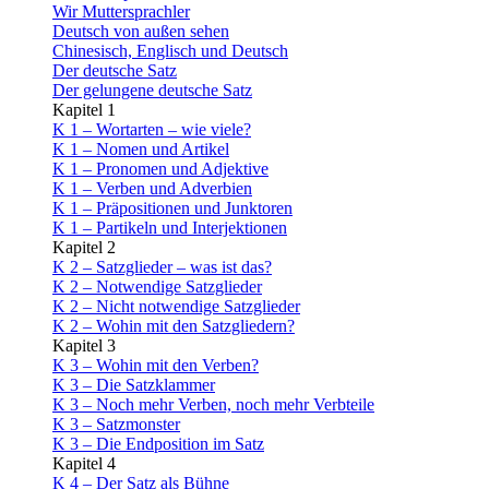
Wir Muttersprachler
Deutsch von außen sehen
Chinesisch, Englisch und Deutsch
Der deutsche Satz
Der gelungene deutsche Satz
Kapitel 1
K 1 – Wortarten – wie viele?
K 1 – Nomen und Artikel
K 1 – Pronomen und Adjektive
K 1 – Verben und Adverbien
K 1 – Präpositionen und Junktoren
K 1 – Partikeln und Interjektionen
Kapitel 2
K 2 – Satzglieder – was ist das?
K 2 – Notwendige Satzglieder
K 2 – Nicht notwendige Satzglieder
K 2 – Wohin mit den Satzgliedern?
Kapitel 3
K 3 – Wohin mit den Verben?
K 3 – Die Satzklammer
K 3 – Noch mehr Verben, noch mehr Verbteile
K 3 – Satzmonster
K 3 – Die Endposition im Satz
Kapitel 4
K 4 – Der Satz als Bühne