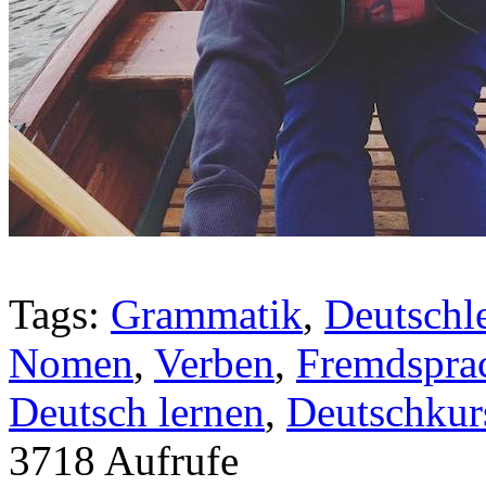
Tags:
Grammatik
,
Deutschl
Nomen
,
Verben
,
Fremdspra
Deutsch lernen
,
Deutschkur
3718 Aufrufe